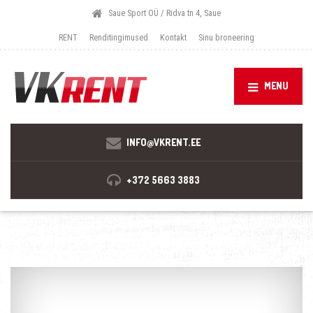
Saue Sport OÜ / Ridva tn 4, Saue
RENT
Renditingimused
Kontakt
Sinu broneering
MENU
INFO@VKRENT.EE
+372 5663 3883