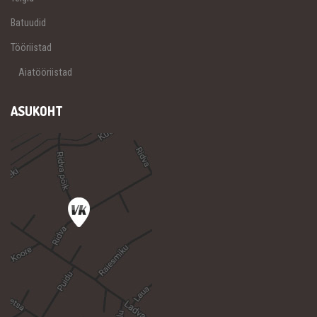
Batuudid
Tööriistad
Aiatööriistad
ASUKOHT