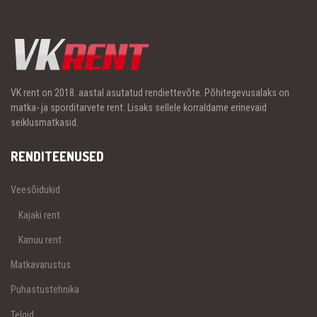
VK rent on 2018. aastal asutatud rendiettevõte. Põhitegevusalaks on
matka- ja sporditarvete rent. Lisaks sellele korraldame erinevaid
seiklusmatkasid.
RENDITEENUSED
Veesõidukid
Kajaki rent
Kanuu rent
Matkavarustus
Puhastustehnika
Telgid