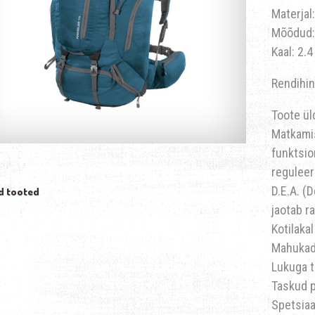
Materjal
Mõõdud:
Kaal: 2.4
Rendihin
Toote ül
Matkamis
funktsio
reguleer
D.E.A. (
d tooted
jaotab r
Kotilakal
Mahukad 
Lukuga t
Taskud 
Spetsiaa