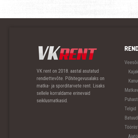
REN
Veesõi
VK rent on 2018. aastal asutatud
Kajak
rendiettevõte. Põhitegevusalaks on
Kanu
matka- ja sporditarvete rent. Lisaks
Matkav
sellele korraldame erinevaid
Puhast
seiklusmatkasid.
Telgid
Batuud
Tööriis
Aiatö