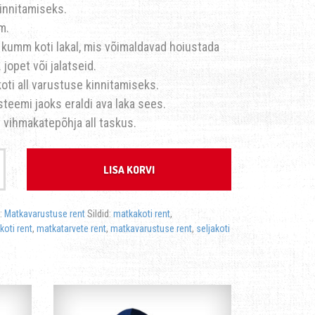
kinnitamiseks.
m.
 kumm koti lakal, mis võimaldavad hoiustada
t. jopet või jalatseid.
oti all varustuse kinnitamiseks.
teemi jaoks eraldi ava laka sees.
 vihmakatepõhja all taskus.
LISA KORVI
:
Matkavarustuse rent
Sildid:
matkakoti rent
,
koti rent
,
matkatarvete rent
,
matkavarustuse rent
,
seljakoti