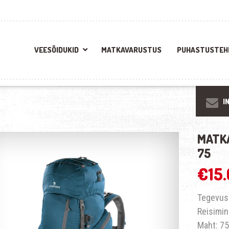
VEESÕIDUKID
MATKAVARUSTUS
PUHASTUSTEH
I
MATK
75
€
15
Tegevus
Reisimin
Maht: 75