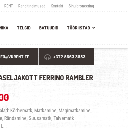
RENT
Renditingimused
Kontakt
Sinu broneering
NIKA
TELGID
BATUUDID
TÖÖRIISTAD
NFO@VKRENT.EE
+372 5663 3883
ASELJAKOTT FERRINO RAMBLER
.00
alad: Kõrbematk, Matkamine, Mägimatkamine,
e, Rändamine, Suusamatk, Talvematk
 L