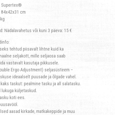
: Supertex®
 84x42x31 cm
 kg
d: Nädalavahetus või kuni 3 päeva: 15 €
dinfo:
eks tehtud piisavalt lihtne kuid ka
naalne seljakott, mille seljaosa saab
ida vastavalt kasutaja pikkusele.
Double Ergo Adjustment) seljasüsteem –
askuse ideaalselt puusade ja õlgade vahel.
 kaks taskut: pealmine tasku ja all salatasku.
lukuga küljetaskud.
asku koti ees.
puusavööl.
lsed aasad kirkade, matkakeppide ja muu