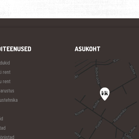
DITEENUSED
ASUKOHT
dukid
i rent
u rent
arustus
ustehnika
id
tad
öriistad