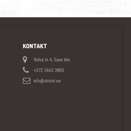
KONTAKT
Ridva tn 4, Saue linn
+372 5663 3883
info@vkrent.ee