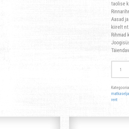
taolise 
Rinnarih
Aasad ja
kiirelt n
Rihmad k
Joogisüs
Täiendav
Kogus
Kategooria
matkaselja
rent