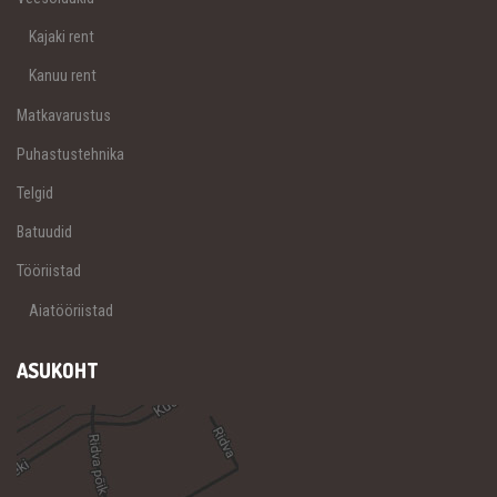
Kajaki rent
Kanuu rent
Matkavarustus
Puhastustehnika
Telgid
Batuudid
Tööriistad
Aiatööriistad
ASUKOHT