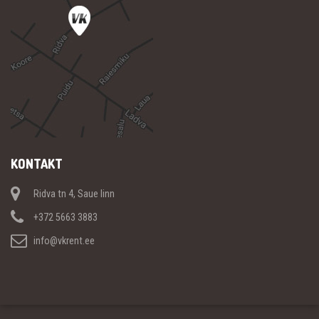
KONTAKT
Ridva tn 4, Saue linn
+372 5663 3883
info@vkrent.ee