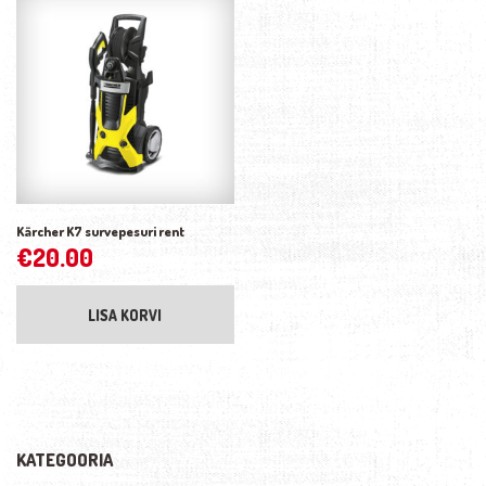
Kärcher K7 survepesuri rent
€
20.00
LISA KORVI
KATEGOORIA