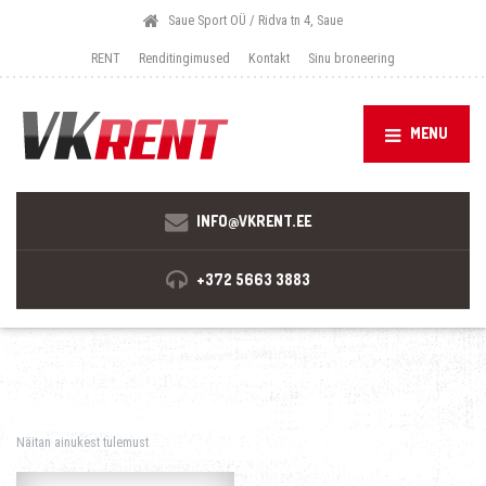
Saue Sport OÜ / Ridva tn 4, Saue
RENT
Renditingimused
Kontakt
Sinu broneering
MENU
INFO@VKRENT.EE
+372 5663 3883
Näitan ainukest tulemust