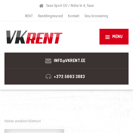
Saue Sport OÜ / Ridva tn 4, Saue
RENT
Renditingimused
Kontakt
Sinu broneering
MENU
INFO@VKRENT.EE
+372 5663 3883
Näitan ainukest tulemust