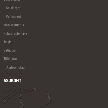
Kajaki rent
Kanuu rent
Matkavarustus
Puhastustehnika
Telgid
Batuudid
Tööriistad
Aiatööriistad
ASUKOHT