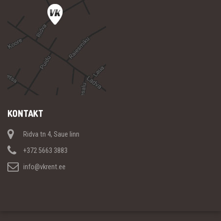
KONTAKT
Ridva tn 4, Saue linn
+372 5663 3883
info@vkrent.ee