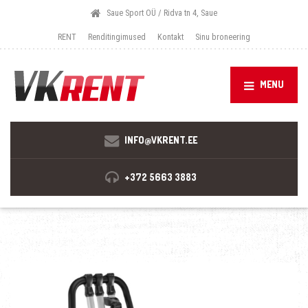
Saue Sport OÜ / Ridva tn 4, Saue
RENT
Renditingimused
Kontakt
Sinu broneering
MENU
INFO@VKRENT.EE
+372 5663 3883