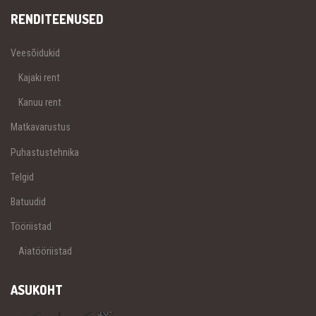
RENDITEENUSED
Veesõidukid
Kajaki rent
Kanuu rent
Matkavarustus
Puhastustehnika
Telgid
Batuudid
Tööriistad
Aiatööriistad
ASUKOHT