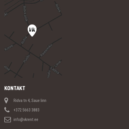
KONTAKT
Ridva tn 4, Saue linn
+372 5663 3883
info@vkrent.ee