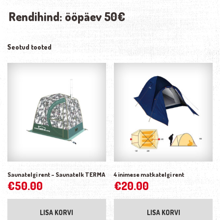
Rendihind: ööpäev 50€
Seotud tooted
Saunatelgi rent – Saunatelk TERMA
4 inimese matkatelgi rent
€
50.00
€
20.00
LISA KORVI
LISA KORVI