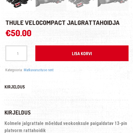
THULE VELOCOMPACT JALGRATTAHOIDJA
€
50.00
Kogus
LISA KORVI
Kategooria:
Matkavarustuse rent
KIRJELDUS
KIRJELDUS
Kolmele jalgrattale mõeldud veokonksule paigaldatav 13-pin
platvorm rattahoidik