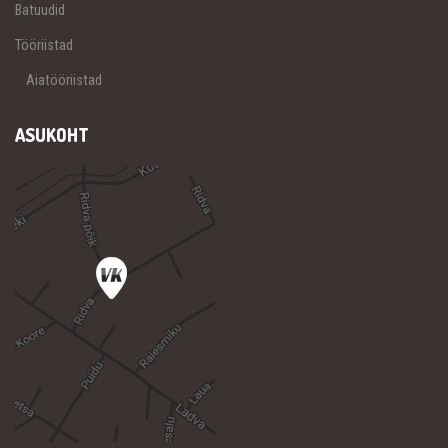
Batuudid
Tööriistad
Aiatööriistad
ASUKOHT