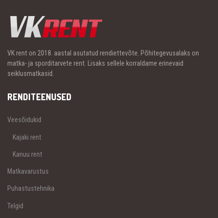
VK rent on 2018. aastal asutatud rendiettevõte. Põhitegevusalaks on
matka- ja sporditarvete rent. Lisaks sellele korraldame erinevaid
seiklusmatkasid.
RENDITEENUSED
Veesõidukid
Kajaki rent
Kanuu rent
Matkavarustus
Puhastustehnika
Telgid