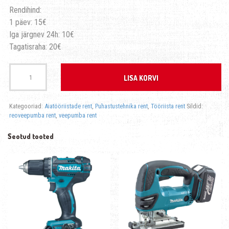
Rendihind:
1 päev: 15€
Iga järgnev 24h: 10€
Tagatisraha: 20€
Kogus
LISA KORVI
Kategooriad:
Aiatööriistade rent
,
Puhastustehnika rent
,
Tööriista rent
Sildid:
reoveepumba rent
,
veepumba rent
Seotud tooted