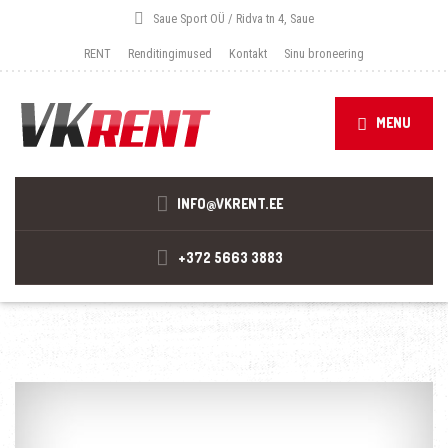
Saue Sport OÜ / Ridva tn 4, Saue
RENT
Renditingimused
Kontakt
Sinu broneering
MENU
INFO@VKRENT.EE
+372 5663 3883